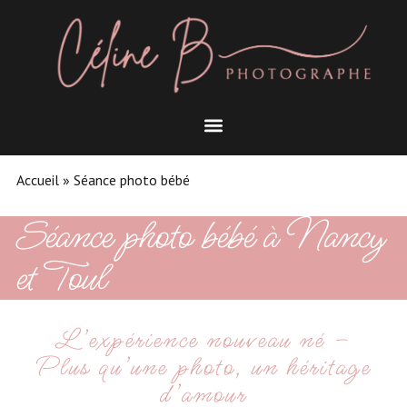
Accueil
»
Séance photo bébé
Séance photo bébé à Nancy
et Toul
L’expérience nouveau né –
Plus qu’une photo, un héritage
d’amour